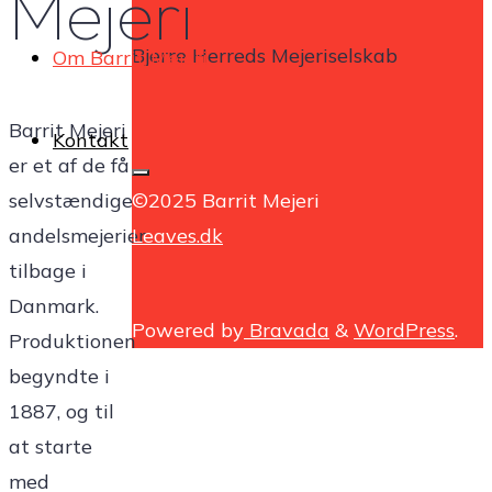
Mejeri
Bjerre Herreds Mejeriselskab
Om Barrit Mejeri
Barrit Mejeri
Kontakt
er et af de få
selvstændige
©2025 Barrit Mejeri
andelsmejerier
Leaves.dk
tilbage i
Danmark.
Powered by
Bravada
&
WordPress
.
Produktionen
begyndte i
1887, og til
at starte
med