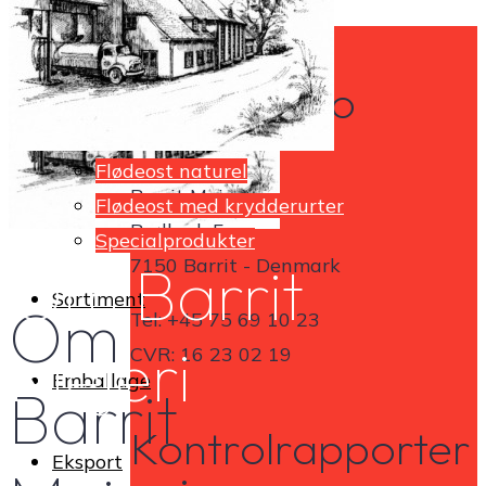
Videopræsentation
Kontaktinfo
Produkter
Flødeost naturel
Barrit Mejeri
Flødeost med krydderurter
Brølbæk 5
Specialprodukter
Om Barrit
7150 Barrit - Denmark
Sortiment
Om
Tel: +45 75 69 10 23
Mejeri
CVR: 16 23 02 19
Emballage
Barrit
Kontrolrapporter
Eksport