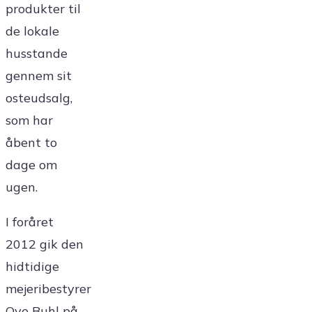
produkter til
de lokale
husstande
gennem sit
osteudsalg,
som har
åbent to
dage om
ugen.
I foråret
2012 gik den
hidtidige
mejeribestyrer
Ove Buhl på