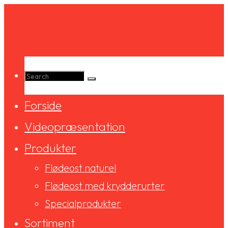
Skip
to
content
Search
Forside
for:
Videopræsentation
Produkter
Flødeost naturel
Flødeost med krydderurter
Specialprodukter
Sortiment