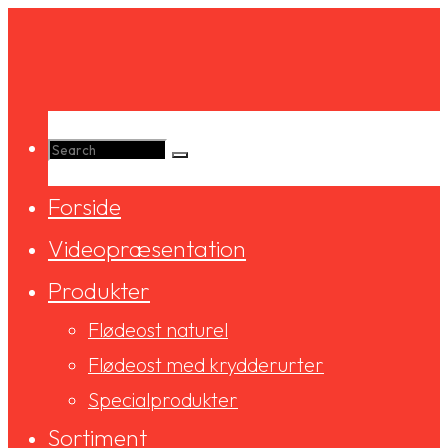
Skip
to
content
Search
Forside
for:
Videopræsentation
Produkter
Flødeost naturel
Flødeost med krydderurter
Specialprodukter
Sortiment