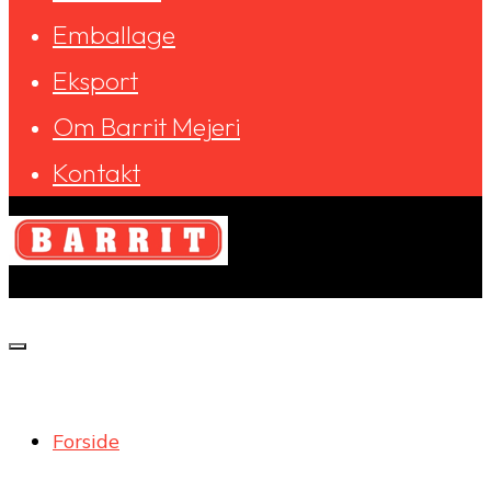
Emballage
Eksport
Om Barrit Mejeri
Kontakt
Barrit
Mejeri
Forside