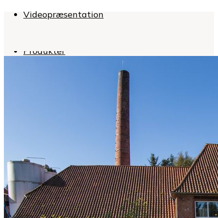
Videopræsentation
Produkter
Flødeost naturel
Flødeost med krydderurter
Specialprodukter
Sortiment
Emballage
Eksport