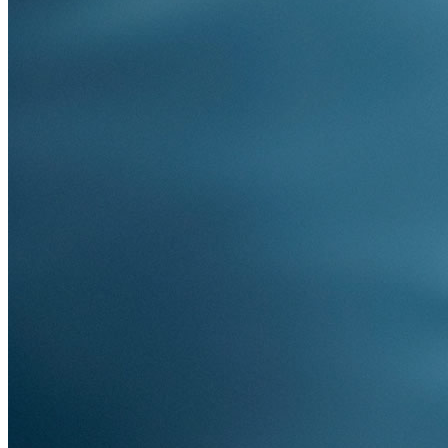
Videopræsentation
Kontaktinfo
Kontakt
Produkter
Flødeost naturel
Barrit Mejeri
Flødeost med krydderurter
Brølbæk 5
Barrit Mejeri
Specialprodukter
7150 Barrit - Denmark
Brølbæk 5
Sortiment
7150 Barrit
Tel: +45 75 69 10 23
– Denmark
CVR: 16 23 02 19
Emballage
Tel: +45 75
69 10 23
Kontrolrapporter
Eksport
CVR: 16 23