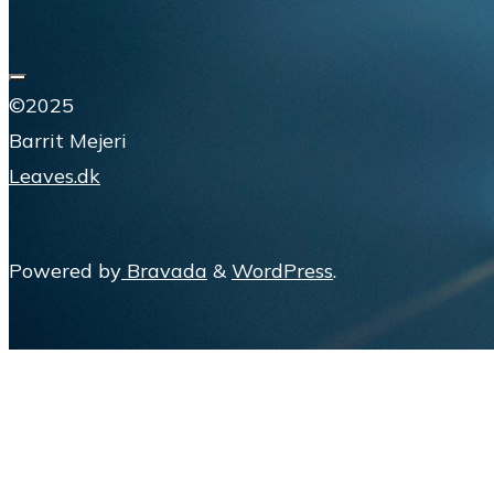
02 19
Bjerre Herreds Mejeriselskab
Om Barrit Mejeri
©2025
Barrit Mejeri
Kontakt
Leaves.dk
Powered by
Bravada
&
WordPress
.