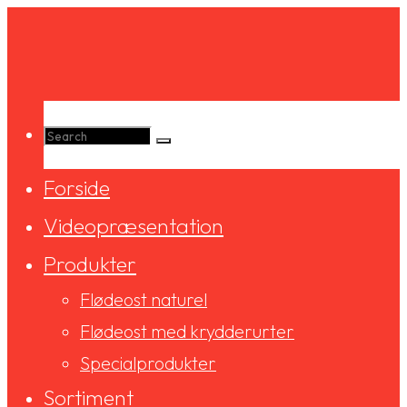
Skip
to
content
Search
Forside
for:
Videopræsentation
Produkter
Flødeost naturel
Flødeost med krydderurter
Specialprodukter
Sortiment